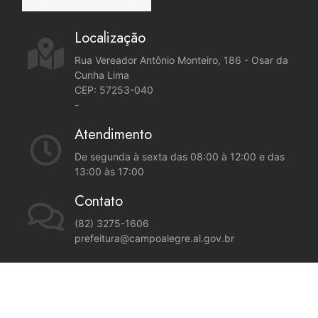
Localização
Rua Vereador Antônio Monteiro, 186 - Osar da
Cunha Lima
CEP: 57253-040
-
Atendimento
De segunda à sexta das 08:00 à 12:00 e das
13:00 às 17:00
Contato
(82) 3275-1606
prefeitura@campoalegre.al.gov.br
2020 © Carta de Serviços - Prefeitura de Campo Alegre - AL |